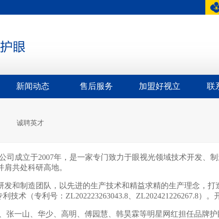
新闻动态
售后服务
加盟好视立
联
诚聘英才
司成立于2007年，是一家专门致力于眼视光领域技术开发、制
业并肩共处科研高地。
发和制造团队，以先进的生产技术和精益求精的生产理念，打造
专利号：ZL202223263043.8、ZL202421226267.
、张一山、华少、高明、傅园慧、韩昊霖等明星网红担任品牌护